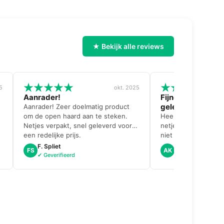
★ Bekijk alle reviews
5
okt. 2025
Aanrader!
Fijne communicat
geleverd
Aanrader! Zeer doelmatig product
om de open haard aan te steken.
Heel fijne communic
Netjes verpakt, snel geleverd voor
netjes en snel gelev
een redelijke prijs.
niet op voorraad en 
pro-actief contact 
F. Spliet
Albert K.
FS
AK
alternatief.
✔ Geverifieerd
✔ Geverifieerd