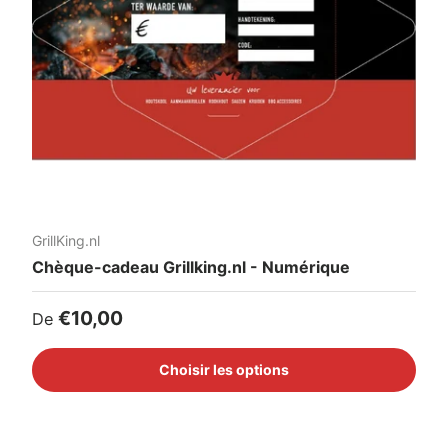
GrillKing.nl
Chèque-cadeau Grillking.nl - Numérique
Prix habituel
€10,00
De
Choisir les options