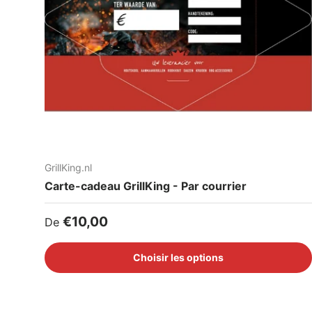
GrillKing.nl
Carte-cadeau GrillKing - Par courrier
Prix habituel
€10,00
De
Choisir les options