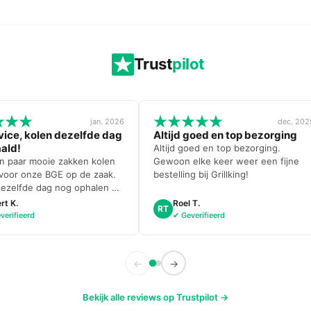
Trust
pilot
jan. 2026
dec. 202
vice, kolen dezelfde dag
Altijd goed en top bezorging
ald!
Altijd goed en top bezorging.
n paar mooie zakken kolen
Gewoon elke keer weer een fijne
 voor onze BGE op de zaak.
bestelling bij Grillking!
dezelfde dag nog ophalen en
 zelfs gratis een doosje
rt K.
Roel T.
RT
rullen bij. Topservice weer!
verifieerd
✔ Geverifieerd
←
→
Bekijk alle reviews op Trustpilot →