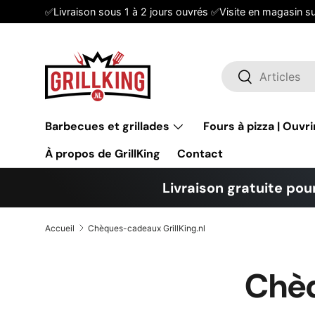
✅Livraison sous 1 à 2 jours ouvrés ✅Visite en magasin s
Aller au contenu
Recherche
Rechercher
Barbecues et grillades
Fours à pizza | Ouvri
À propos de GrillKing
Contact
Livraison gratuite pour
Accueil
Chèques-cadeaux GrillKing.nl
Chèq