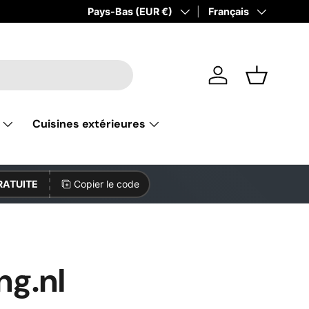
Pays
Pays-Bas (EUR €)
Langue
Français
Se connecter
Panier
Cuisines extérieures
RATUITE
Copier le code
ng.nl