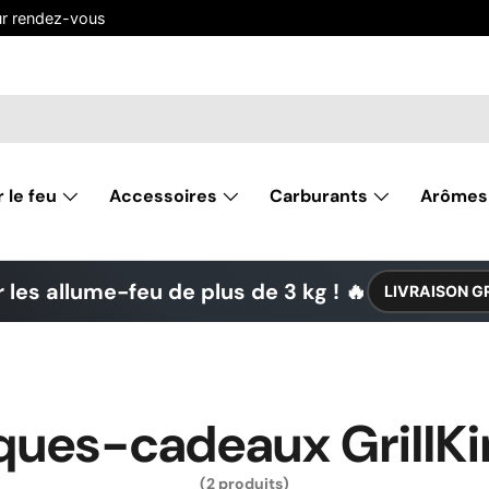
ur rendez-vous
r le feu
Accessoires
Carburants
Arômes
 les allume-feu de plus de 3 kg ! 🔥
LIVRAISON G
ues-cadeaux GrillKi
(2 produits)