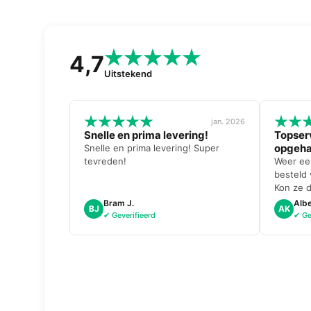
4,7
Uitstekend
jan. 2026
Snelle en prima levering!
Topser
opgeha
Snelle en prima levering! Super
tevreden!
Weer ee
besteld
Kon ze 
kreeg er
Bram J.
Albe
BJ
AK
aanmaakk
✔ Geverifieerd
✔ Ge