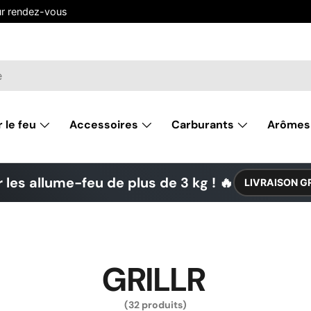
ur rendez-vous
r le feu
Accessoires
Carburants
Arômes
 les allume-feu de plus de 3 kg ! 🔥
LIVRAISON G
GRILLR
(32 produits)