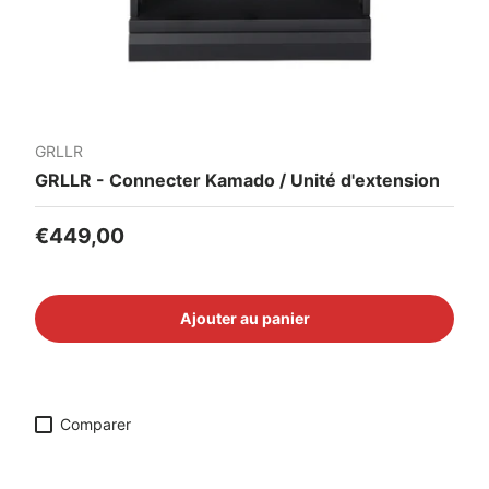
GRLLR
GRLLR - Connecter Kamado / Unité d'extension
Prix habituel
€449,00
Ajouter au panier
Comparer