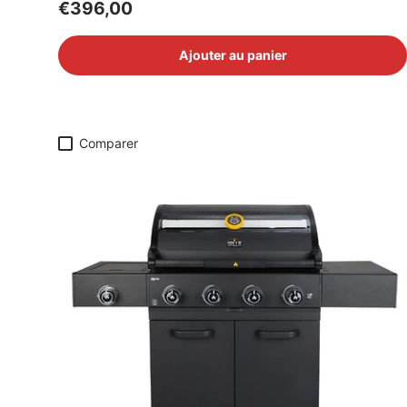
Prix habituel
€396,00
Ajouter au panier
Comparer