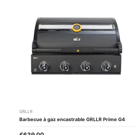
GRLLR
Barbecue à gaz encastrable GRLLR Prime G4
Prix habituel
€639,00