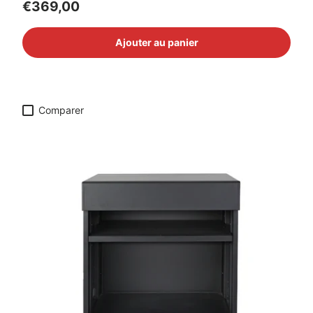
Prix habituel
€369,00
Ajouter au panier
Comparer