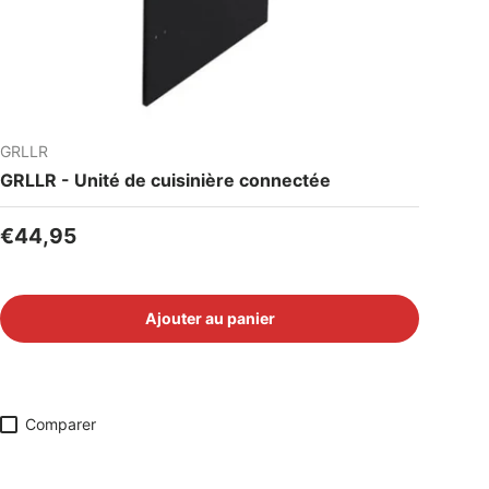
GRLLR
GRLLR - Unité de cuisinière connectée
Prix habituel
€44,95
Ajouter au panier
Comparer