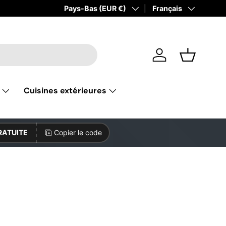
Pays
Pays-Bas (EUR €)
Langue
Français
Se connecter
Panier
Cuisines extérieures
RATUITE
Copier le code