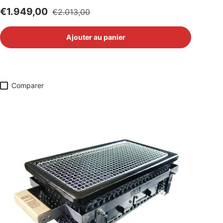
Prix soldé
Prix habituel
€1.949,00
€2.013,00
Ajouter au panier
Comparer