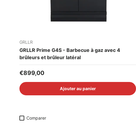
GRLLR
GRLLR Prime G4S - Barbecue à gaz avec 4
brûleurs et brûleur latéral
Prix habituel
€899,00
Ajouter au panier
Comparer