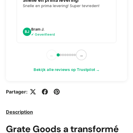
Snelle en prima levering!
Tops
opge
Snelle en prima levering! Super tevreden!
Weer 
voor 
dag n
doosj
Bram J.
A
BJ
AK
✔ Geverifieerd
✔
←
→
Bekijk alle reviews op Trustpilot →
Partager:
Description
Grate Goods a transformé