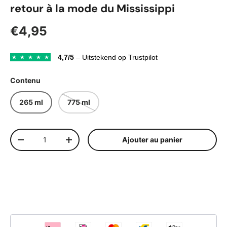
retour à la mode du Mississippi
Prix habituel
€4,95
4,7/5
– Uitstekend op Trustpilot
Contenu
265 ml
775 ml
Qté
Ajouter au panier
Diminuer la quantité
Augmenter la quantité