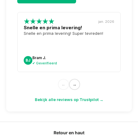
jan. 2026
Snelle en prima levering!
Tops
opge
Snelle en prima levering! Super tevreden!
Weer 
voor 
dag n
doosj
Bram J.
A
BJ
AK
✔ Geverifieerd
✔
←
→
Bekijk alle reviews op Trustpilot →
Retour en haut