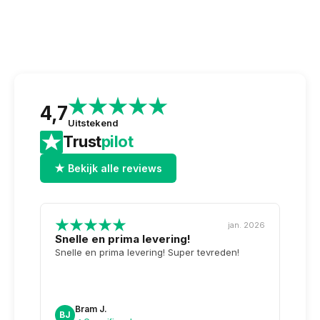
4,7
Uitstekend
Trust
pilot
★ Bekijk alle reviews
jan. 2026
Snelle en prima levering!
Tops
opge
Snelle en prima levering! Super tevreden!
Weer 
voor 
dag n
doosj
Bram J.
A
BJ
AK