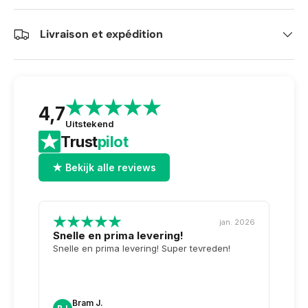
Livraison et expédition
4,7
Uitstekend
Trust
pilot
★ Bekijk alle reviews
jan. 2026
Snelle en prima levering!
Tops
opge
Snelle en prima levering! Super tevreden!
Weer 
voor 
dag n
doosj
Bram J.
A