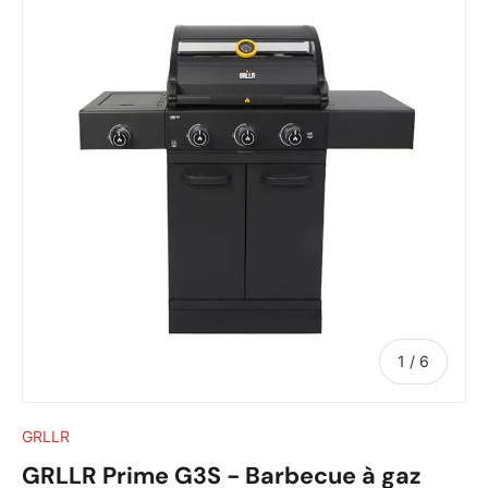
de
1
/
6
GRLLR
GRLLR Prime G3S - Barbecue à gaz