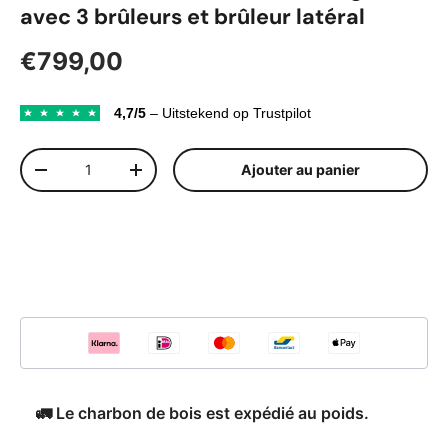
avec 3 brûleurs et brûleur latéral
Prix habituel
€799,00
4,7/5
– Uitstekend op Trustpilot
Qté
Ajouter au panier
Diminuer la quantité
Augmenter la quantité
🚛 Le charbon de bois est expédié au poids.