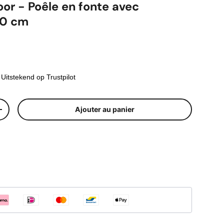
or - Poêle en fonte avec
50 cm
uel
Uitstekend op Trustpilot
Ajouter au panier
ité
Augmenter la quantité