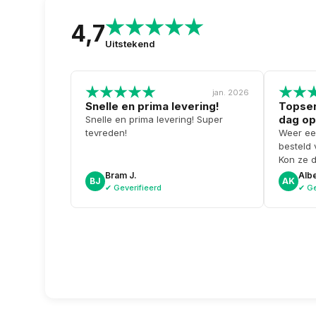
4,7
Uitstekend
jan. 2026
Snelle en prima levering!
Topser
dag op
Snelle en prima levering! Super
tevreden!
Weer ee
besteld
Kon ze 
kreeg er
Bram J.
Albe
BJ
AK
aanmaakk
✔ Geverifieerd
✔ Ge
weer!