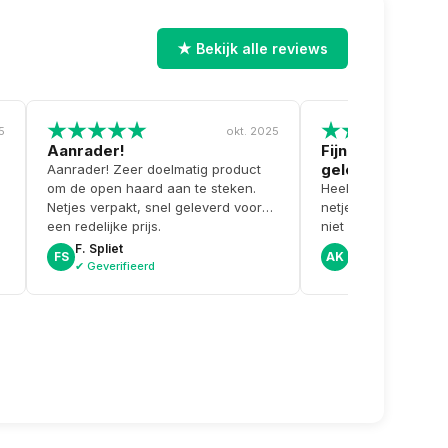
★ Bekijk alle reviews
5
okt. 2025
Aanrader!
Fijne communicat
geleverd
Aanrader! Zeer doelmatig product
om de open haard aan te steken.
Heel fijne communic
Netjes verpakt, snel geleverd voor
netjes en snel gelev
een redelijke prijs.
niet op voorraad en
pro-actief contact 
F. Spliet
Albert K.
FS
AK
alternatief.
✔ Geverifieerd
✔ Geverifieerd