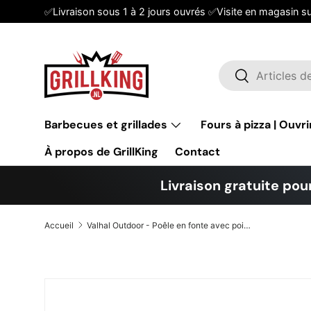
✅Livraison sous 1 à 2 jours ouvrés ✅Visite en magasin s
Aller au contenu
Recherche
Rechercher
Barbecues et grillades
Fours à pizza | Ouvri
À propos de GrillKing
Contact
Livraison gratuite pour
Accueil
Valhal Outdoor - Poêle en fonte avec poignées ø50 cm
Passer aux informations produits