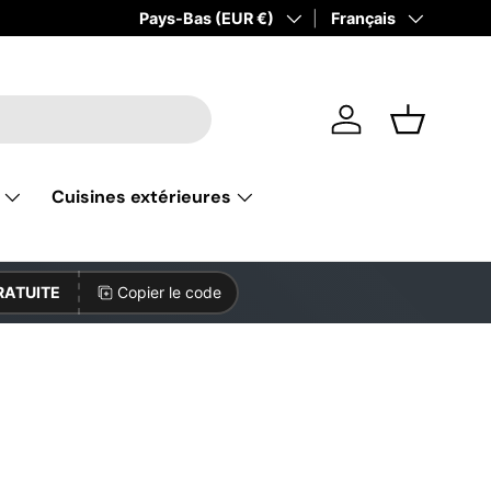
Pays
Pays-Bas (EUR €)
Langue
Français
Se connecter
Panier
Cuisines extérieures
RATUITE
Copier le code