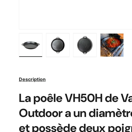
Charger l’image 1 dans la vue de galerie
Charger l’image 2 dans la vue de 
Charger l’image 3 dan
Charger l
Description
La poêle VH50H de Va
Outdoor a un diamèt
et possède deux poig