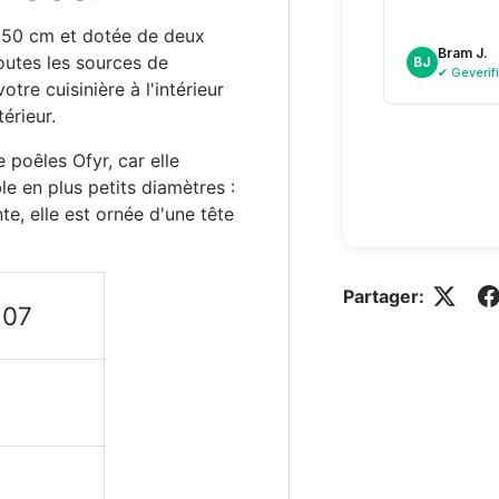
 50 cm et dotée de deux
Bram J.
outes les sources de
BJ
✔ Geverif
otre cuisinière à l'intérieur
érieur.
 poêles Ofyr, car elle
le en plus petits diamètres :
e, elle est ornée d'une tête
Partager:
107