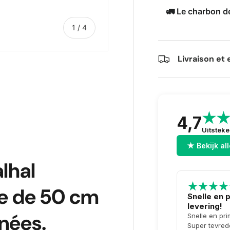
🚛 Le charbon d
de
1
/
4
Livraison et 
galerie
s la vue de galerie
’image 4 dans la vue de galerie
4,7
Uitstek
★ Bekijk al
lhal
re de 50 cm
Snelle en 
levering!
nées.
Snelle en pri
Super tevred