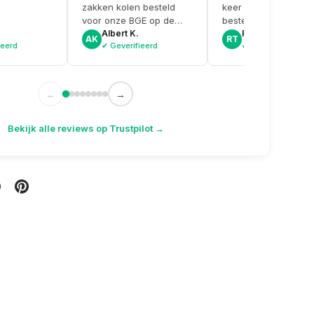
zakken kolen besteld
keer weer een fijne
voor onze BGE op de
bestelling bij Grillking
zaak. Kon ze dezelfde
Albert K.
Roel T.
AK
RT
ieerd
✔ Geverifieerd
✔ Geverifieerd
dag nog ophalen en
kreeg er zelfs gratis een
doosje aanmaakkrullen
bij. Topservice weer!
←
→
Bekijk alle reviews op Trustpilot →