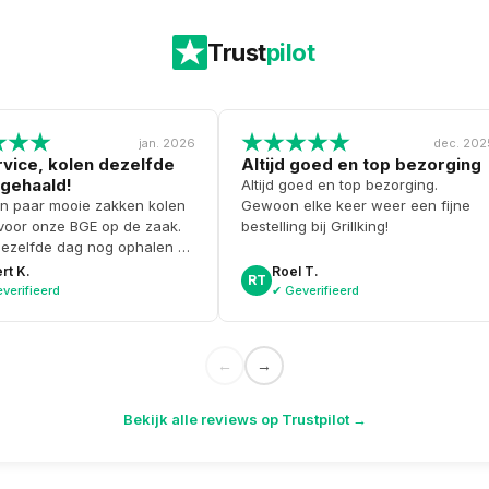
Trust
pilot
jan. 2026
dec. 202
vice, kolen dezelfde
Altijd goed en top bezorging
gehaald!
Altijd goed en top bezorging.
n paar mooie zakken kolen
Gewoon elke keer weer een fijne
 voor onze BGE op de zaak.
bestelling bij Grillking!
dezelfde dag nog ophalen en
 zelfs gratis een doosje
rt K.
Roel T.
RT
rullen bij. Topservice
verifieerd
✔ Geverifieerd
←
→
Bekijk alle reviews op Trustpilot →