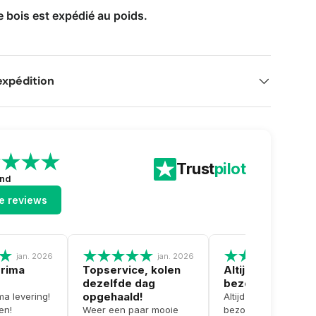
e bois est expédié au poids.
expédition
Trust
pilot
end
le reviews
jan. 2026
jan. 2026
dec.
prima
Topservice, kolen
Altijd goed en to
dezelfde dag
bezorging
opgehaald!
ma levering!
Altijd goed en top
en!
Weer een paar mooie
bezorging. Gewoon 