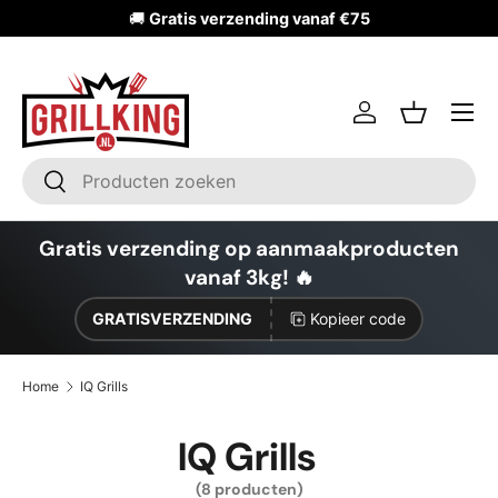
🚚
Gratis verzending vanaf €75
Ga naar inhoud
Inloggen
Mandje
Zoeken
Zoeken
Gratis verzending op aanmaakproducten
vanaf 3kg! 🔥
GRATISVERZENDING
Kopieer code
Home
IQ Grills
IQ Grills
(8 producten)