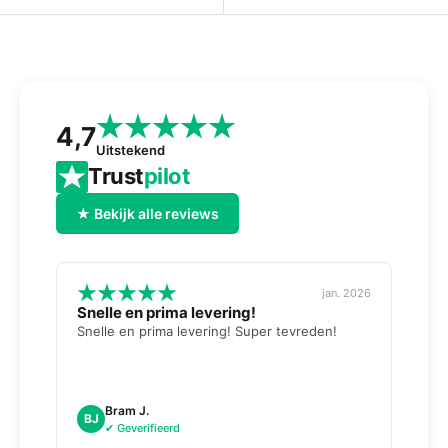
4,7
Uitstekend
Trust
pilot
★ Bekijk alle reviews
jan. 2026
Snelle en prima levering!
Tops
opge
Snelle en prima levering! Super tevreden!
Weer 
voor 
dag n
doosj
Bram J.
A
BJ
AK
✔ Geverifieerd
✔