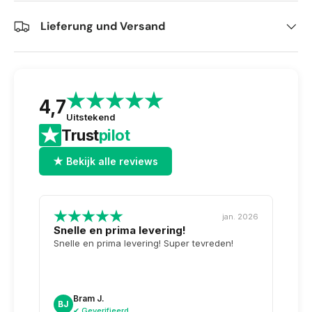
Lieferung und Versand
4,7
Uitstekend
Trust
pilot
★ Bekijk alle reviews
jan. 2026
Snelle en prima levering!
Tops
opge
Snelle en prima levering! Super tevreden!
Weer 
voor 
dag n
doosj
Bram J.
A
BJ
AK
✔ Geverifieerd
✔