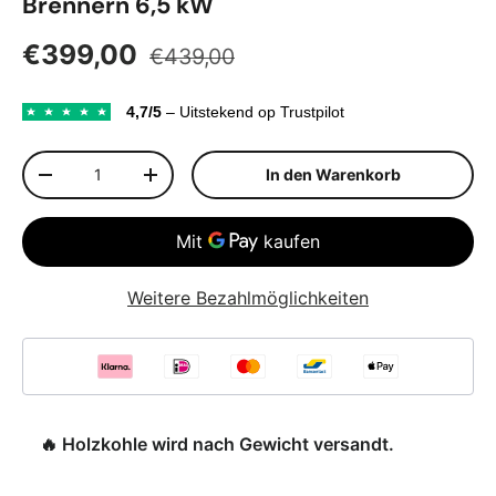
Brennern 6,5 kW
Normaler Preis
Verkaufspreis
€399,00
€439,00
4,7/5
– Uitstekend op Trustpilot
Anzahl
In den Warenkorb
Menge verringern
Menge erhöhen
Weitere Bezahlmöglichkeiten
🔥 Holzkohle wird nach Gewicht versandt.