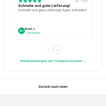
Jan. 2026
Schnelle und gute Lieferung!
Top-
Tag 
Schnelle und gute Lieferung! Super zufrieden!
Wiede
unser
noch
sogar
Bram J.
A
BJ
AK
dazu.
✔ Verifiziert
✔
←
→
Alle Bewertungen auf Trustpilot ansehen →
Zurück nach oben