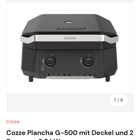
von
1
/
6
Cozze
Cozze Plancha G-500 mit Deckel und 2