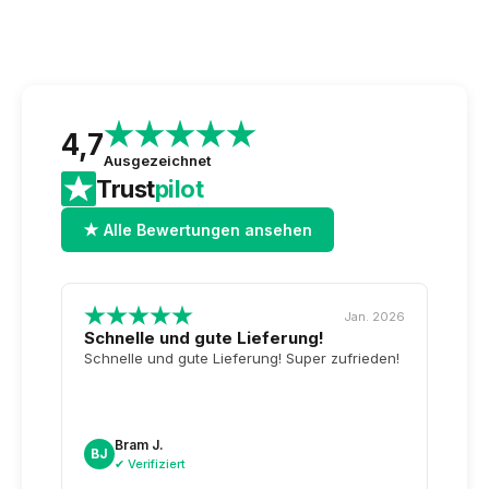
4,7
Ausgezeichnet
Trust
pilot
★ Alle Bewertungen ansehen
Jan. 2026
Schnelle und gute Lieferung!
Top-
Tag 
Schnelle und gute Lieferung! Super zufrieden!
Wiede
unser
noch
sogar
Bram J.
A
BJ
AK
dazu.
✔ Verifiziert
✔