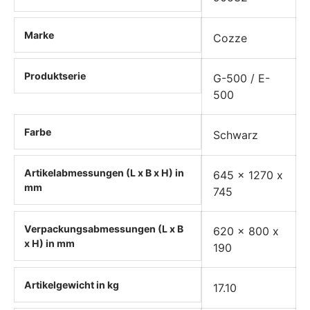
Marke
Cozze
Produktserie
G-500 / E-
500
Farbe
Schwarz
Artikelabmessungen (L x B x H) in
645 x 1270 x
mm
745
Verpackungsabmessungen (L x B
620 x 800 x
x H) in mm
190
Artikelgewicht in kg
17.10