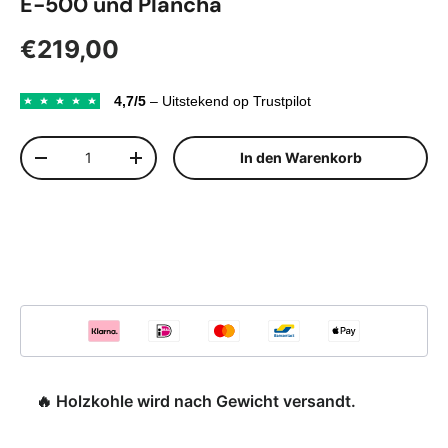
E-500 und Plancha
Normaler Preis
€219,00
4,7/5
– Uitstekend op Trustpilot
Anzahl
In den Warenkorb
Menge verringern
Menge erhöhen
🔥 Holzkohle wird nach Gewicht versandt.