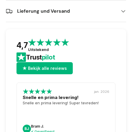
Lieferung und Versand
4,7
Uitstekend
Trust
pilot
★ Bekijk alle reviews
jan. 2026
Snelle en prima levering!
Tops
opge
Snelle en prima levering! Super tevreden!
Weer 
voor 
dag n
doosj
Bram J.
A
BJ
AK
✔ Geverifieerd
✔