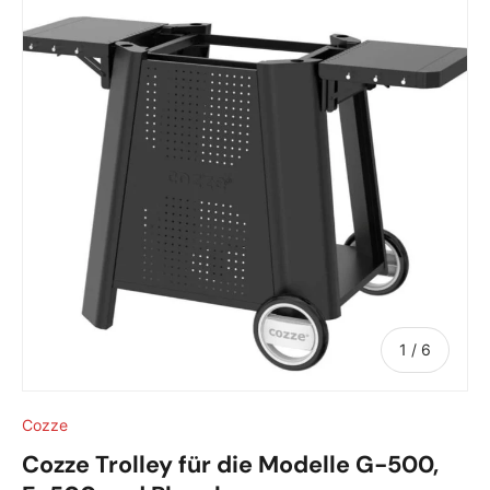
von
1
/
6
Cozze
Cozze Trolley für die Modelle G-500,