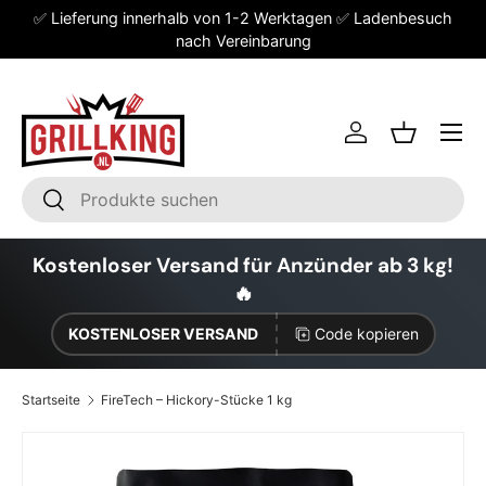
✅ Lieferung innerhalb von 1-2 Werktagen ✅ Ladenbesuch
Direkt zum Inhalt
nach Vereinbarung
Einloggen
Einkaufsk
Suchen
Suchen
Kostenloser Versand für Anzünder ab 3 kg!
🔥
KOSTENLOSER VERSAND
Code kopieren
Startseite
FireTech – Hickory-Stücke 1 kg
Zu Produktinformationen springen