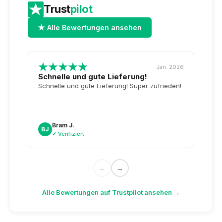
Trust
pilot
★ Alle Bewertungen ansehen
Jan. 2026
Schnelle und gute Lieferung!
Top-
Tag 
Schnelle und gute Lieferung! Super zufrieden!
Wiede
unser
noch
sogar
Bram J.
A
BJ
AK
dazu.
✔ Verifiziert
✔
←
→
Alle Bewertungen auf Trustpilot ansehen →