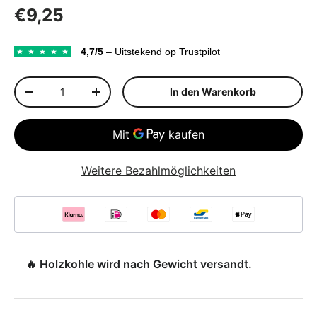
Normaler Preis
€9,25
4,7/5
– Uitstekend op Trustpilot
Anzahl
In den Warenkorb
Menge verringern
Menge erhöhen
Weitere Bezahlmöglichkeiten
🔥 Holzkohle wird nach Gewicht versandt.