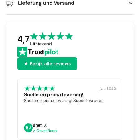
Lieferung und Versand
4,7
Uitstekend
Trust
pilot
★ Bekijk alle reviews
jan. 2026
Snelle en prima levering!
Tops
opge
Snelle en prima levering! Super tevreden!
Weer 
voor 
dag n
doosj
Bram J.
A
BJ
AK
✔ Geverifieerd
✔