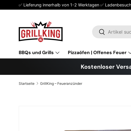
✅ Lieferung innerhalb von 1-2 Werktagen ✅ Ladenbesuc
Direkt zum Inhalt
Suchen
Suchen
BBQs und Grills
Pizzaöfen | Offenes Feuer
Kostenloser Versa
Startseite
GrillKing – Feueranzünder
Zu Produktinformationen springen