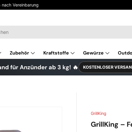
h nach Vereinbarung
Zubehör
Kraftstoffe
Gewürze
Outd
nd für Anzünder ab 3 kg! 🔥
KOSTENLOSER VERSAN
GrillKing
GrillKing – 