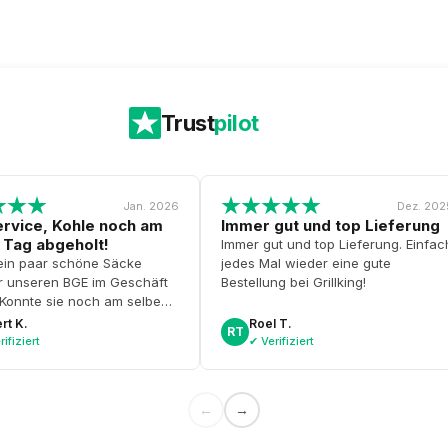
d
a
t
u
m
Trust
pilot
Jan. 2026
Dez. 202
rvice, Kohle noch am
Immer gut und top Lieferung
 Tag abgeholt!
Immer gut und top Lieferung. Einfac
ein paar schöne Säcke
jedes Mal wieder eine gute
ür unseren BGE im Geschäft
Bestellung bei Grillking!
. Konnte sie noch am selben
olen und bekam sogar eine
rt K.
Roel T.
RT
el Anzündwürfel gratis dazu.
ifiziert
✔ Verifiziert
Top-Service!
←
→