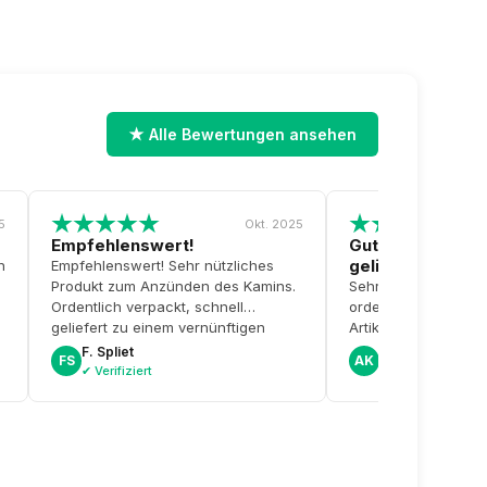
★ Alle Bewertungen ansehen
5
Okt. 2025
Empfehlenswert!
Gute Kommunikat
geliefert
h
Empfehlenswert! Sehr nützliches
Produkt zum Anzünden des Kamins.
Sehr gute Kommunik
Ordentlich verpackt, schnell
ordentlich und schnel
geliefert zu einem vernünftigen
Artikel war nicht au
Preis.
gab sofort proaktiv
F. Spliet
Albert K.
FS
AK
bezüglich einer Alte
✔ Verifiziert
✔ Verifiziert