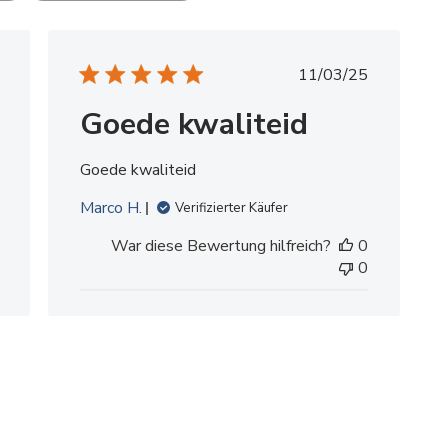
V
11/03/25
e
Goede kwaliteid
r
ö
f
Goede kwaliteid
f
e
Marco H.
Verifizierter Käufer
n
War diese Bewertung hilfreich?
0
t
0
l
i
c
h
u
n
g
s