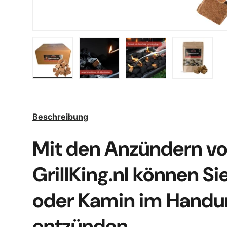
Bild 1 in Galerieansicht laden
Bild 2 in Galerieansicht laden
Bild 3 in Galerieansic
Bild 4 in
Beschreibung
Mit den Anzündern v
GrillKing.nl können Sie
oder Kamin im Hand
entzünden.