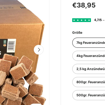
Normaler 
€38,95
4,7/5
– 
Größe
7kg Feueranzünde
Nächste
4kg Feueranzünde
2,5 kg Anzündwürf
800gr. Feueranzü
500gr. Feueranzü