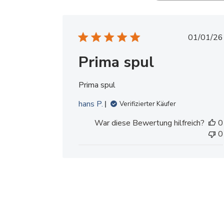
V
01/01/26
e
Prima spul
r
ö
f
Prima spul
f
e
hans P.
Verifizierter Käufer
n
War diese Bewertung hilfreich?
0
t
0
l
i
c
h
u
n
g
s