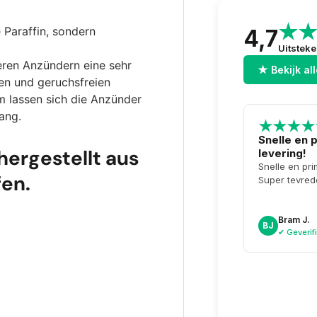
Paraffin, sondern
4,7
Uitstek
eren Anzündern eine sehr
★ Bekijk al
ren und geruchsfreien
 lassen sich die Anzünder
ang.
Snelle en 
hergestellt aus
levering!
Snelle en pri
en.
Super tevred
Bram J.
BJ
✔ Geverif