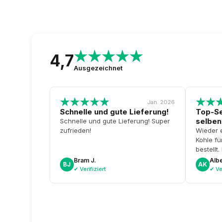
d
a
t
u
m
4,7
Ausgezeichnet
Jan. 2026
Schnelle und gute Lieferung!
Top-Se
selben
Schnelle und gute Lieferung! Super
zufrieden!
Wieder 
Kohle f
bestellt
Tag abh
Bram J.
Albe
BJ
AK
Schacht
✔ Verifiziert
✔ Ver
Wieder 