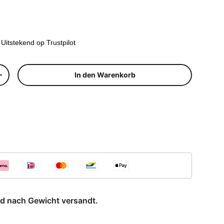
Preis
Uitstekend op Trustpilot
In den Warenkorb
n
Menge erhöhen
rd nach Gewicht versandt.