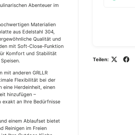
kulinarischen Abenteuer im
hochwertigen Materialien
platte aus Edelstahl 304,
rgewöhnliche Qualität und
den mit Soft-Close-Funktion
ür Komfort und Stabilität
Teilen:
 Speisen.
ion mit anderen GRLLR
male Flexibilität bei der
 eine Herdeinheit, einen
eit hinzufügen –
m exakt an Ihre Bedürfnisse
und einem Ablaufset bietet
nd Reinigen im Freien