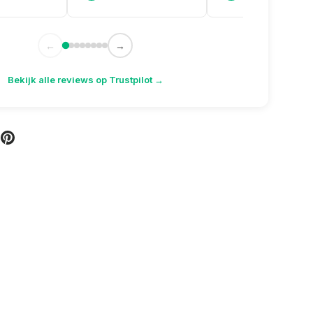
kreeg er zelfs gratis een
doosje aanmaakkrullen
bij. Topservice weer!
←
→
Bekijk alle reviews op Trustpilot →