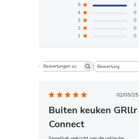
5
1
4
0
3
0
2
0
1
0
Bewertung
Bewertungen suchen
Alle Bewertungen
V
02/05/25
e
Buiten keuken GRllr
r
ö
Connect
f
f
e
Spoelbak gekocht van de collectie