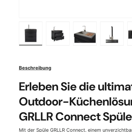
Bild 1 in Galerieansicht laden
Bild 2 in Galerieansicht laden
Bild 3 in Galerieansic
Bild 4 in
Beschreibung
Erleben Sie die ultima
Outdoor-Küchenlösun
GRLLR Connect Spüle
Mit der Spüle GRLLR Connect, einem unverzichtbar