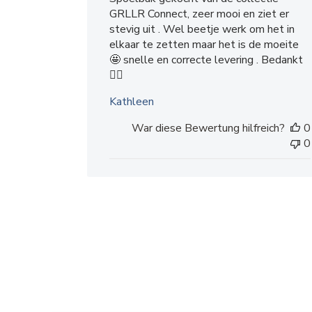
n
GRLLR Connect, zeer mooi en ziet er
t
stevig uit . Wel beetje werk om het in
l
elkaar te zetten maar het is de moeite
i
🤩 snelle en correcte levering . Bedankt
c
👍🏼
h
u
Kathleen
n
War diese Bewertung hilfreich?
0
g
0
s
d
a
t
u
m