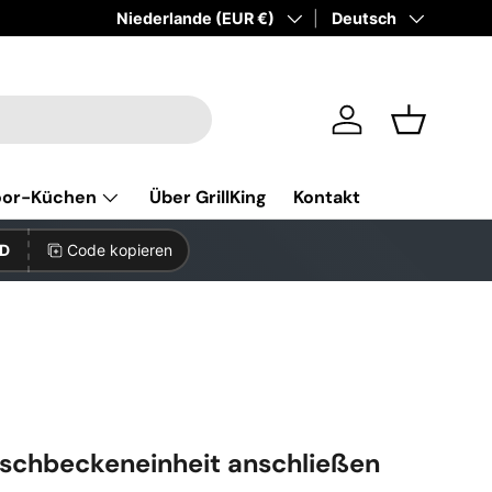
Land/Region
Niederlande (EUR €)
Sprache
Deutsch
Einloggen
Einkaufsk
oor-Küchen
Über GrillKing
Kontakt
D
Code kopieren
schbeckeneinheit anschließen