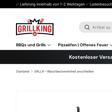
✅ Lieferung innerhalb von 1-2 Werktagen ✅ Ladenbesuc
Direkt zum Inhalt
Suchen
Suchen
BBQs und Grills
Pizzaöfen | Offenes Feuer
Kostenloser Versa
Startseite
GRLLR – Waschbeckeneinheit anschließen
Zu Produktinformationen springen