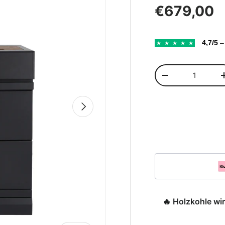
Normaler 
€679,00
4,7/5
– 
Anzahl
Menge verringer
Nächste
🔥 Holzkohle wi