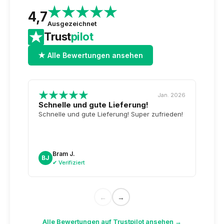
4,7
Ausgezeichnet
Trust
pilot
★ Alle Bewertungen ansehen
Jan. 2026
Schnelle und gute Lieferung!
Top-
Tag 
Schnelle und gute Lieferung! Super zufrieden!
Wiede
unser
noch
sogar
Bram J.
A
BJ
AK
dazu.
✔ Verifiziert
✔
←
→
Alle Bewertungen auf Trustpilot ansehen →