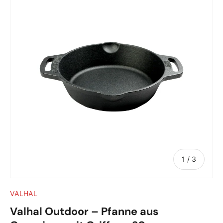
von
1
/
3
VALHAL
Valhal Outdoor – Pfanne aus