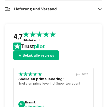
Lieferung und Versand
4,7
Uitstekend
Trust
pilot
★ Bekijk alle reviews
jan. 2026
Snelle en prima levering!
Tops
opge
Snelle en prima levering! Super tevreden!
Weer 
voor 
dag n
doosj
Bram J.
A
BJ
AK
✔ Geverifieerd
✔