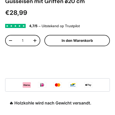
Gusseisen mit Griffen ø20 cm
Normaler Preis
€28,99
4,7/5
– Uitstekend op Trustpilot
Anzahl
In den Warenkorb
Menge verringern
Menge erhöhen
🔥 Holzkohle wird nach Gewicht versandt.