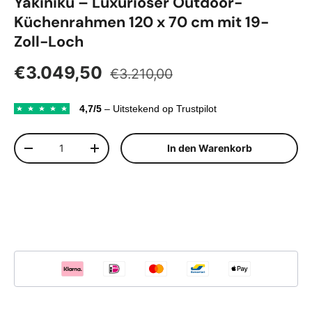
Yakiniku – Luxuriöser Outdoor-
Küchenrahmen 120 x 70 cm mit 19-
Zoll-Loch
Normaler Preis
Verkaufspreis
€3.049,50
€3.210,00
4,7/5
– Uitstekend op Trustpilot
Anzahl
In den Warenkorb
Menge verringern
Menge erhöhen