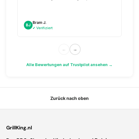
Wiede
unser
noch
sogar
Bram J.
A
BJ
AK
dazu.
✔ Verifiziert
✔
←
→
Alle Bewertungen auf Trustpilot ansehen →
Zurück nach oben
GrillKing.nl