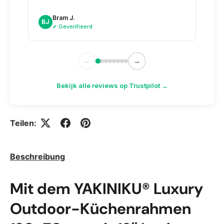
dag n
doosj
Bram J.
A
BJ
AK
✔ Geverifieerd
✔
←
→
Bekijk alle reviews op Trustpilot →
Teilen:
Beschreibung
Mit dem YAKINIKU® Luxury
Outdoor-Küchenrahmen