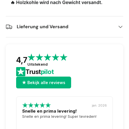
🔥 Holzkohle wird nach Gewicht versandt.
Lieferung und Versand
4,7
Uitstekend
Trust
pilot
★ Bekijk alle reviews
jan. 2026
Snelle en prima levering!
Tops
opge
Snelle en prima levering! Super tevreden!
Weer 
voor 