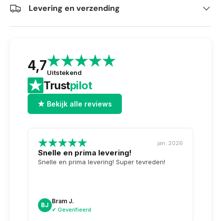
Levering en verzending
4,7
Uitstekend
Trust
pilot
★ Bekijk alle reviews
jan. 2026
Snelle en prima levering!
Tops
opge
Snelle en prima levering! Super tevreden!
Weer 
voor 
dag n
doosj
Bram J.
A
BJ
AK
✔ Geverifieerd
✔