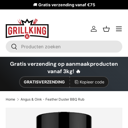
🚚
Gratis verzending vanaf €75
Ga naar inhoud
Inloggen
Mandje
Zoeken
Zoeken
Gratis verzending op aanmaakproducten
vanaf 3kg! 🔥
GRATISVERZENDING
Kopieer code
Home
Angus & Oink - Feather Duster BBQ Rub
Ga direct naar productinformatie