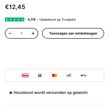
Reguliere prijs
€12,45
4,7/5
– Uitstekend op Trustpilot
Aantal
Toevoegen aan winkelwagen
Verlaag de hoeveelheid
Verhoog de hoeveelheid
🔥 Houtskool wordt verzonden op gewicht