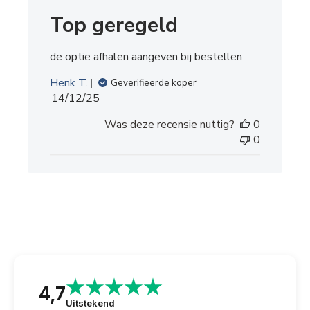
Top geregeld
de optie afhalen aangeven bij bestellen
Henk T.
Geverifieerde koper
P
14/12/25
u
Was deze recensie nuttig?
0
b
0
l
i
c
a
t
i
e
d
a
t
4,7
u
Uitstekend