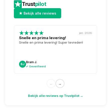
m
Trust
pilot
★ Bekijk alle reviews
jan. 2026
Snelle en prima levering!
Tops
opge
Snelle en prima levering! Super tevreden!
Weer 
voor 
dag n
doosj
Bram J.
A
BJ
AK
✔ Geverifieerd
✔
←
→
Bekijk alle reviews op Trustpilot →