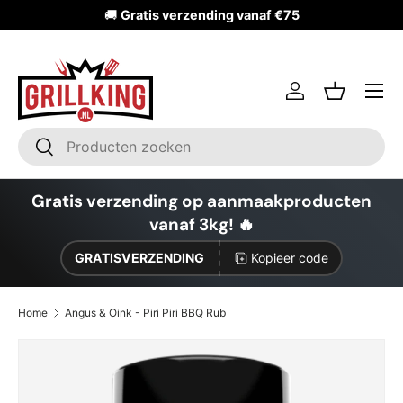
🚚
Gratis verzending vanaf €75
Ga naar inhoud
Inloggen
Mandje
Zoeken
Zoeken
Gratis verzending op aanmaakproducten
vanaf 3kg! 🔥
GRATISVERZENDING
Kopieer code
Home
Angus & Oink - Piri Piri BBQ Rub
Ga direct naar productinformatie