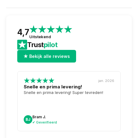
4,7
Uitstekend
Trust
pilot
★ Bekijk alle reviews
jan. 2026
Snelle en prima levering!
Tops
opge
Snelle en prima levering! Super tevreden!
Weer 
voor 
dag n
doosj
Bram J.
A
BJ
AK
✔ Geverifieerd
✔