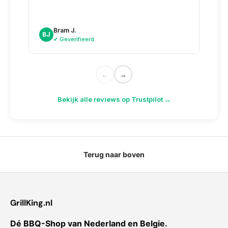
voor 
dag n
doosj
Bram J.
A
BJ
AK
✔ Geverifieerd
✔
←
→
Bekijk alle reviews op Trustpilot →
Terug naar boven
GrillKing.nl
Dé BBQ-Shop van Nederland en Belgie.