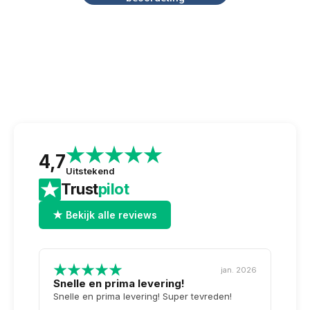
4,7
Uitstekend
Trust
pilot
★ Bekijk alle reviews
jan. 2026
Snelle en prima levering!
Tops
opge
Snelle en prima levering! Super tevreden!
Weer 