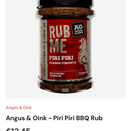
Anges & Oink
Angus & Oink - Piri Piri BBQ Rub
Reguliere prijs
€12,45