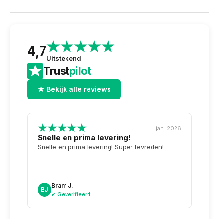
4,7
Uitstekend
Trust
pilot
★ Bekijk alle reviews
jan. 2026
Snelle en prima levering!
Tops
opge
Snelle en prima levering! Super tevreden!
Weer 
voor 
dag n
doosj
Bram J.
A
BJ
AK
✔ Geverifieerd
✔