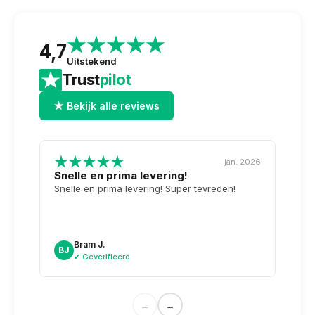
4,7
Uitstekend
Trust
pilot
★ Bekijk alle reviews
jan. 2026
Snelle en prima levering!
Tops
opge
Snelle en prima levering! Super tevreden!
Weer 
voor 
dag n
doosj
Bram J.
A
BJ
AK
✔ Geverifieerd
✔
←
→