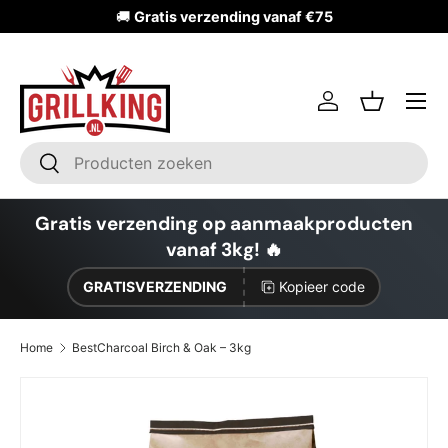
🚚
Gratis verzending vanaf €75
Ga naar inhoud
Inloggen
Mandje
Zoeken
Zoeken
Gratis verzending op aanmaakproducten
vanaf 3kg! 🔥
GRATISVERZENDING
Kopieer code
Home
BestCharcoal Birch & Oak – 3kg
Ga direct naar productinformatie