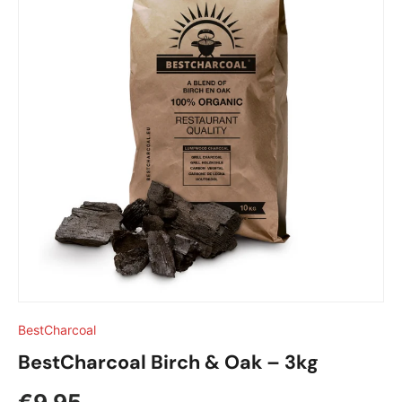
BestCharcoal
BestCharcoal Birch & Oak – 3kg
Reguliere prijs
€9,95