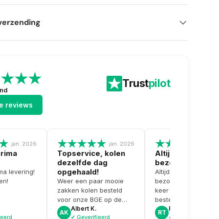
verzending
Trust
pilot
end
le reviews
jan. 2026
jan. 2026
dec.
prima
Topservice, kolen
Altijd goed en to
dezelfde dag
bezorging
opgehaald!
ma levering!
Altijd goed en top
en!
Weer een paar mooie
bezorging. Gewoon 
zakken kolen besteld
keer weer een fijne
voor onze BGE op de
bestelling bij Grillking
zaak. Kon ze dezelfde
Albert K.
Roel T.
AK
RT
ieerd
✔ Geverifieerd
✔ Geverifieerd
dag nog ophalen en