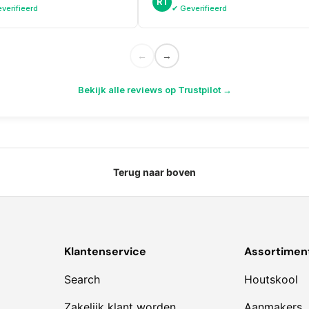
RT
rullen bij. Topservice
verifieerd
✔ Geverifieerd
←
→
Bekijk alle reviews op Trustpilot →
Terug naar boven
Klantenservice
Assortimen
Search
Houtskool
Zakelijk klant worden
Aanmakers