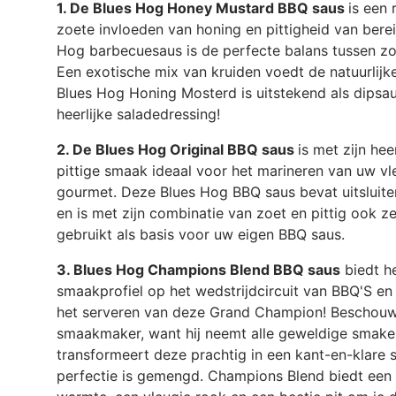
1. De Blues Hog Honey Mustard BBQ saus
is een 
zoete invloeden van honing en pittigheid van bere
Hog barbecuesaus is de perfecte balans tussen zoet
Een exotische mix van kruiden voedt de natuurlijk
Blues Hog Honing Mosterd is uitstekend als dipsau
heerlijke saladedressing!
2. De Blues Hog Original BBQ saus
is met zijn he
pittige smaak ideaal voor het marineren van uw vl
gourmet. Deze Blues Hog BBQ saus bevat uitsluiten
en is met zijn combinatie van zoet en pittig ook 
gebruikt als basis voor uw eigen BBQ saus.
3. Blues Hog Champions Blend BBQ saus
biedt h
smaakprofiel op het wedstrijdcircuit van BBQ'S en 
het serveren van deze Grand Champion! Beschouw 
smaakmaker, want hij neemt alle geweldige smaken
transformeert deze prachtig in een kant-en-klare 
perfectie is gemengd. Champions Blend biedt ee