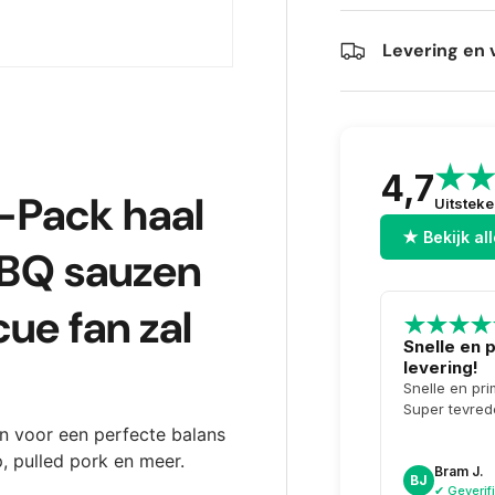
Levering en 
4,7
-Pack haal
Uitstek
★ Bekijk al
BBQ sauzen
cue fan zal
Snelle en 
levering!
Snelle en pri
Super tevred
n voor een perfecte balans
ip, pulled pork en meer.
Bram J.
BJ
✔ Geverif