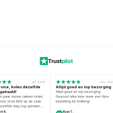
Trust
pilot
jan. 2026
dec. 202
vice, kolen dezelfde
Altijd goed en top bezorging
gehaald!
Altijd goed en top bezorging.
n paar mooie zakken kolen
Gewoon elke keer weer een fijne
 voor onze BGE op de zaak.
bestelling bij Grillking!
dezelfde dag nog ophalen en
 zelfs gratis een doosje
rt K.
Roel T.