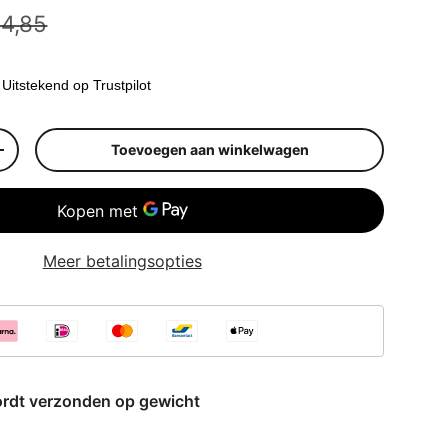
guliere prijs
ijs
4,85
Uitstekend op Trustpilot
Toevoegen aan winkelwagen
elheid
Verhoog de hoeveelheid
Meer betalingsopties
ordt verzonden op gewicht