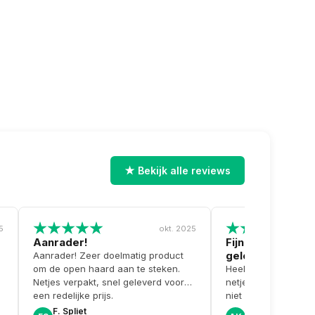
★ Bekijk alle reviews
5
okt. 2025
Aanrader!
Fijne communicat
geleverd
Aanrader! Zeer doelmatig product
om de open haard aan te steken.
Heel fijne communic
Netjes verpakt, snel geleverd voor
netjes en snel gelev
een redelijke prijs.
niet op voorraad en
pro-actief contact 
F. Spliet
Albert K.