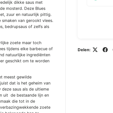
redelijk dikke saus met
ide mosterd. Deze Blues
, zuur en natuurlijk pittig.
e smaken van gerookt vlees.
s, bedrupsaus of zelfs als
erlijke zoete maar toch
ees tijdens elke barbecue of
Delen:
d natuurlijke ingrediënten
zeer geschikt om te worden
et meest gewilde
juist dat is het geheim van
deze saus als de ultieme
 uit de bestaande lijn en
smaak die tot in de
n verbazingwekkende zoete