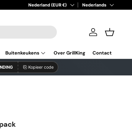
Land/Regio
Nederland (EUR €)
Taal
Nederlands
Inloggen
Mandje
Buitenkeukens
Over GrillKing
Contact
NDING
Kopieer code
 pack