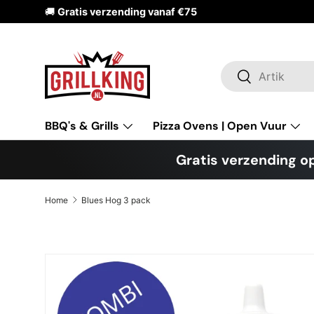
🚚
Gratis verzending vanaf €75
Ga naar inhoud
Zoeken
Zoeken
BBQ's & Grills
Pizza Ovens | Open Vuur
Gratis verzending o
Home
Blues Hog 3 pack
Ga direct naar productinformatie