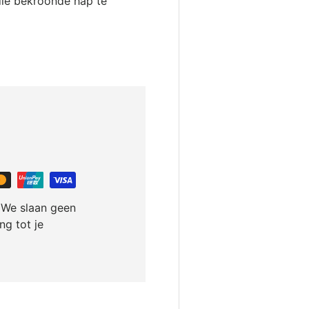
die bekroonde hap te
 We slaan geen
g tot je