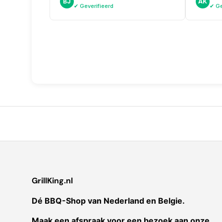
BJ
AK
aanmaakk
✔ Geverifieerd
✔ Ge
weer!
GrillKing.nl
Dé BBQ-Shop van Nederland en Belgie.
Maak een afspraak voor een bezoek aan onze