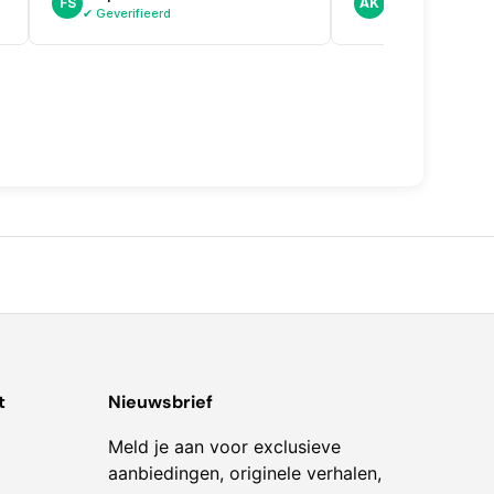
FS
AK
alternatief.
✔ Geverifieerd
✔ Geverifieerd
t
Nieuwsbrief
Meld je aan voor exclusieve
aanbiedingen, originele verhalen,