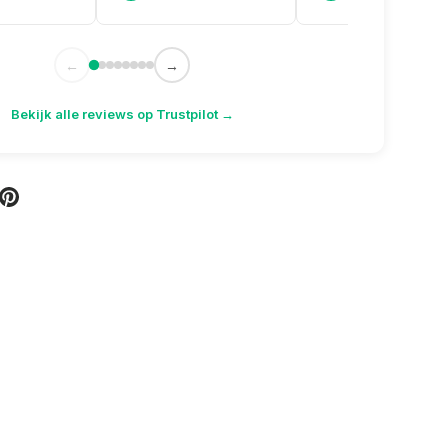
kreeg er zelfs gratis een
doosje aanmaakkrullen
bij. Topservice weer!
←
→
Bekijk alle reviews op Trustpilot →