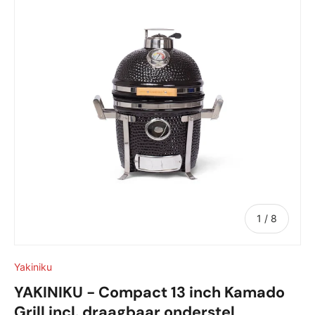
van
1
/
8
Yakiniku
YAKINIKU - Compact 13 inch Kamado
Grill incl. draagbaar onderstel