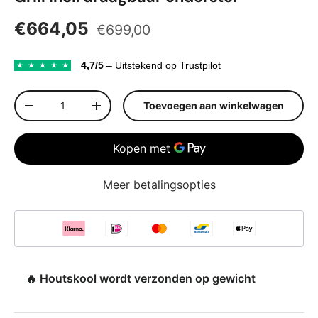
Reguliere prijs
Verkoopprijs
€664,05
€699,00
4,7/5
– Uitstekend op Trustpilot
Aantal
Toevoegen aan winkelwagen
Verlaag de hoeveelheid
Verhoog de hoeveelheid
Meer betalingsopties
🔥 Houtskool wordt verzonden op gewicht