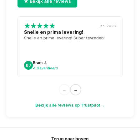
★ Bekijk alle reviews
jan. 2026
Snelle en prima levering!
Tops
opge
Snelle en prima levering! Super tevreden!
Weer 
voor 
dag n
doosj
Bram J.
A
BJ
AK
✔ Geverifieerd
✔
←
→
Bekijk alle reviews op Trustpilot →
Terug naar boven