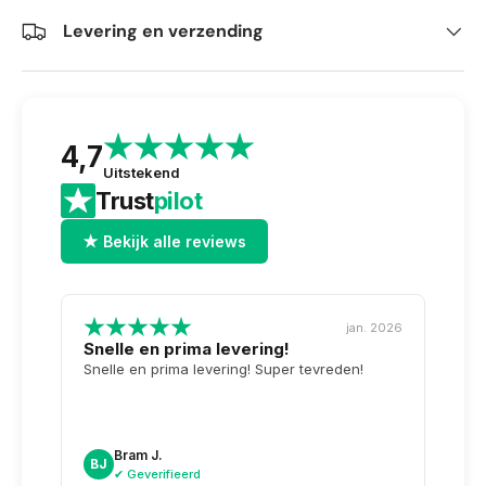
Levering en verzending
4,7
Uitstekend
Trust
pilot
★ Bekijk alle reviews
jan. 2026
Snelle en prima levering!
Tops
opge
Snelle en prima levering! Super tevreden!
Weer 
voor 
dag n
doosj
Bram J.
A
BJ
AK
✔ Geverifieerd
✔