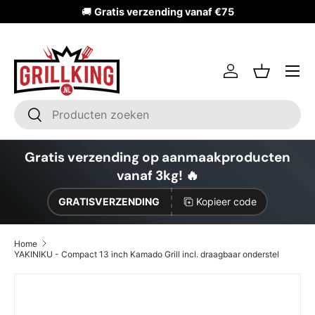
🚚
Gratis verzending vanaf €75
Ga naar inhoud
Inloggen
Mandje
Zoeken
Zoeken
Gratis verzending op aanmaakproducten
vanaf 3kg! 🔥
GRATISVERZENDING
Kopieer code
Home
YAKINIKU - Compact 13 inch Kamado Grill incl. draagbaar onderstel
Ga direct naar productinformatie